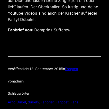
auf Dich und lassen Deine Single „Ich bin doch
lieb“ laufen. Der Oberknaller! So lustig und deine
Youtube Videos sind auch der Kracher auf jeder
Party! Dübeln!!
Fanbrief von
: Domprinz Suffcrew
Veröffentlicht
12. September 2015
in
Fanpost
von
admin
Schlagwörter:
Arno Dübel
, 
dübeln
, 
Fanbrief
, 
Fanpost
, 
Fans