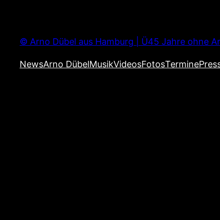
Zum
Inhalt
springen
© Arno Dübel aus Hamburg | Ü45 Jahre ohne Ar
News
Arno Dübel
Musik
Videos
Fotos
Termine
Pres