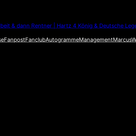
beit & dann Rentner | Hartz 4 König & Deutsche Leg
se
Fanpost
Fanclub
Autogramme
Management
MarcusW