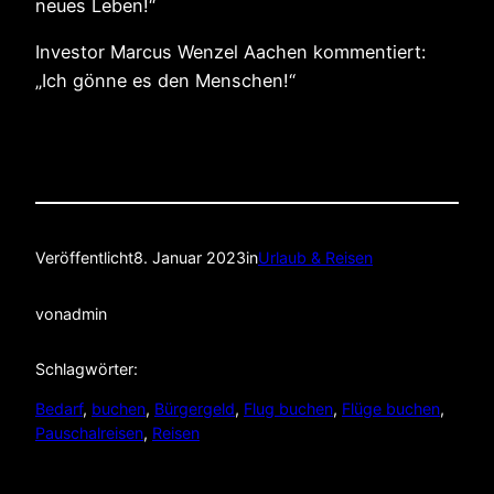
neues Leben!“
Investor Marcus Wenzel Aachen kommentiert:
„Ich gönne es den Menschen!“
Veröffentlicht
8. Januar 2023
in
Urlaub & Reisen
von
admin
Schlagwörter:
Bedarf
, 
buchen
, 
Bürgergeld
, 
Flug buchen
, 
Flüge buchen
, 
Pauschalreisen
, 
Reisen