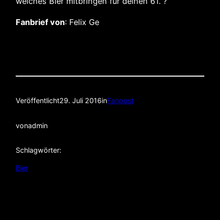
welches Bier mitbringen für deinen 61. ?
Fanbrief von
: Felix Ge
Veröffentlicht
29. Juli 2016
in
Fanpost
von
admin
Schlagwörter:
Bier