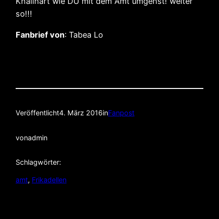
Knallhart wie DU mit dem Amt umgehst! weiter
so!!!
Fanbrief von
: Tabea Lo
Veröffentlicht
4. März 2016
in
Fanpost
von
admin
Schlagwörter:
amt
, 
Frikadellen