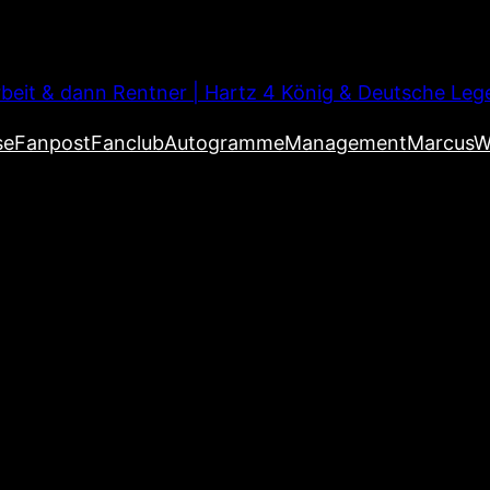
beit & dann Rentner | Hartz 4 König & Deutsche Leg
se
Fanpost
Fanclub
Autogramme
Management
MarcusW