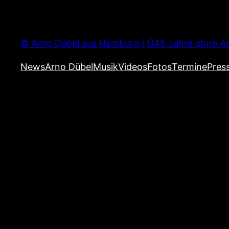
Zum
Inhalt
springen
© Arno Dübel aus Hamburg | Ü45 Jahre ohne Ar
News
Arno Dübel
Musik
Videos
Fotos
Termine
Pres