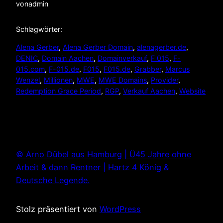
von
admin
Schlagwörter:
Alena Gerber
, 
Alena Gerber Domain
, 
alenagerber.de
, 
DENIC
, 
Domain Aachen
, 
Domainverkauf
, 
F 015
, 
F-
015.com
, 
F-015.de
, 
F015
, 
F015.de
, 
Grabber
, 
Marcus
Wenzel
, 
Millionen
, 
MWE
, 
MWE Domains
, 
Provider
, 
Redemption Grace Period
, 
RGP
, 
Verkauf Aachen
, 
Website
© Arno Dübel aus Hamburg | Ü45 Jahre ohne
Arbeit & dann Rentner | Hartz 4 König &
Deutsche Legende.
Stolz präsentiert von
WordPress