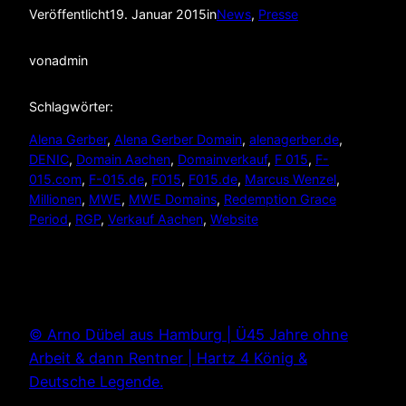
Veröffentlicht
19. Januar 2015
in
News
, 
Presse
von
admin
Schlagwörter:
Alena Gerber
, 
Alena Gerber Domain
, 
alenagerber.de
, 
DENIC
, 
Domain Aachen
, 
Domainverkauf
, 
F 015
, 
F-
015.com
, 
F-015.de
, 
F015
, 
F015.de
, 
Marcus Wenzel
, 
Millionen
, 
MWE
, 
MWE Domains
, 
Redemption Grace
Period
, 
RGP
, 
Verkauf Aachen
, 
Website
© Arno Dübel aus Hamburg | Ü45 Jahre ohne
Arbeit & dann Rentner | Hartz 4 König &
Deutsche Legende.