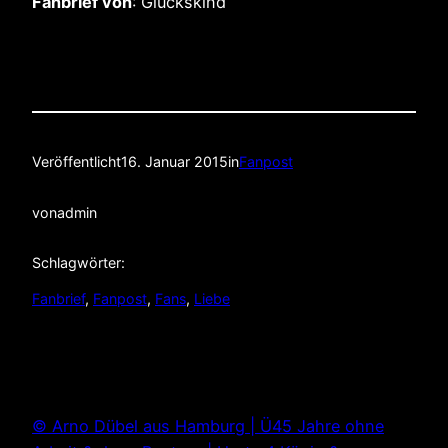
Fanbrief von
: Glückskind
Veröffentlicht
16. Januar 2015
in
Fanpost
von
admin
Schlagwörter:
Fanbrief
, 
Fanpost
, 
Fans
, 
Liebe
© Arno Dübel aus Hamburg | Ü45 Jahre ohne