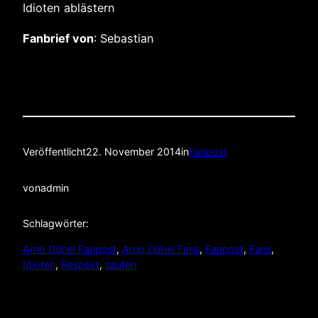
Idioten ablästern
Fanbrief von
: Sebastian
Veröffentlicht
22. November 2014
in
Fanpost
von
admin
Schlagwörter:
Arno Dübel Fanpost
, 
Arno Dübel Fans
, 
Fanpost
, 
Fans
, 
Idioten
, 
Respekt
, 
saufen