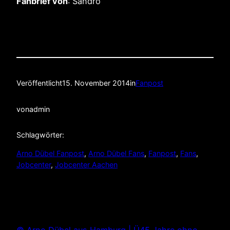
Fanbrief von
: Sandro
Veröffentlicht
15. November 2014
in
Fanpost
von
admin
Schlagwörter:
Arno Dübel Fanpost
, 
Arno Dübel Fans
, 
Fanpost
, 
Fans
, 
Jobcenter
, 
Jobcenter Aachen