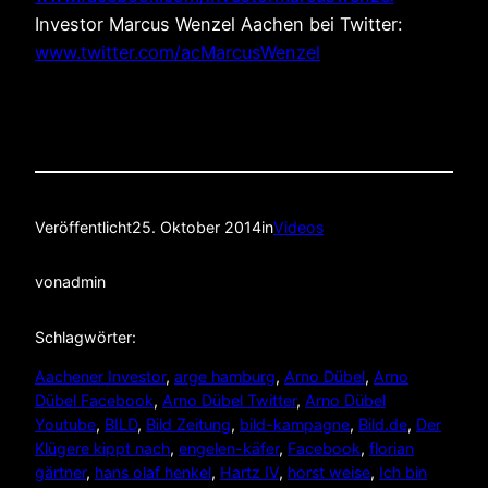
Investor Marcus Wenzel Aachen bei Twitter:
www.twitter.com/acMarcusWenzel
Veröffentlicht
25. Oktober 2014
in
Videos
von
admin
Schlagwörter:
Aachener Investor
, 
arge hamburg
, 
Arno Dübel
, 
Arno
Dübel Facebook
, 
Arno Dübel Twitter
, 
Arno Dübel
Youtube
, 
BILD
, 
Bild Zeitung
, 
bild-kampagne
, 
Bild.de
, 
Der
Klügere kippt nach
, 
engelen-käfer
, 
Facebook
, 
florian
gärtner
, 
hans olaf henkel
, 
Hartz IV
, 
horst weise
, 
Ich bin