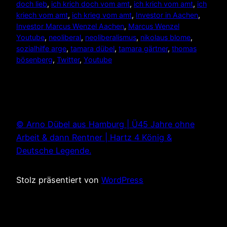
doch lieb
, 
ich krich doch vom amt
, 
ich krich vom amt
, 
ich
kriech vom amt
, 
ich krieg vom amt
, 
Investor in Aachen
, 
Investor Marcus Wenzel Aachen
, 
Marcus Wenzel
Youtube
, 
neoliberal
, 
neoliberalismus
, 
nikolaus blome
, 
sozialhilfe arge
, 
tamara dübel
, 
tamara gärtner
, 
thomas
bösenberg
, 
Twitter
, 
Youtube
© Arno Dübel aus Hamburg | Ü45 Jahre ohne
Arbeit & dann Rentner | Hartz 4 König &
Deutsche Legende.
Stolz präsentiert von
WordPress