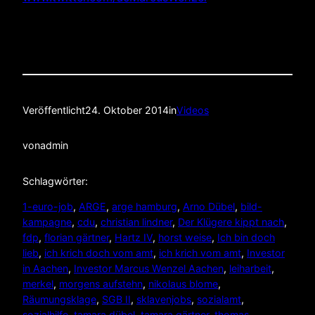
Veröffentlicht
24. Oktober 2014
in
Videos
von
admin
Schlagwörter:
1-euro-job
, 
ARGE
, 
arge hamburg
, 
Arno Dübel
, 
bild-
kampagne
, 
cdu
, 
christian lindner
, 
Der Klügere kippt nach
, 
fdp
, 
florian gärtner
, 
Hartz IV
, 
horst weise
, 
Ich bin doch
lieb
, 
ich krich doch vom amt
, 
ich krich vom amt
, 
Investor
in Aachen
, 
Investor Marcus Wenzel Aachen
, 
leiharbeit
, 
merkel
, 
morgens aufstehn
, 
nikolaus blome
, 
Räumungsklage
, 
SGB II
, 
sklavenjobs
, 
sozialamt
, 
sozialhilfe
, 
tamara dübel
, 
tamara gärtner
, 
thomas