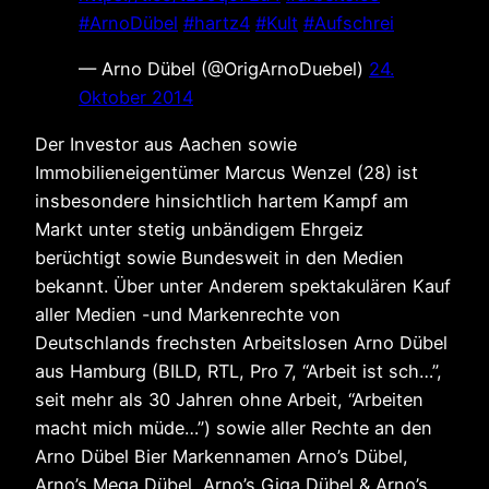
#ArnoDübel
#hartz4
#Kult
#Aufschrei
— Arno Dübel (@OrigArnoDuebel)
24.
Oktober 2014
Der Investor aus Aachen sowie
Immobilieneigentümer Marcus Wenzel (28) ist
insbesondere hinsichtlich hartem Kampf am
Markt unter stetig unbändigem Ehrgeiz
berüchtigt sowie Bundesweit in den Medien
bekannt. Über unter Anderem spektakulären Kauf
aller Medien -und Markenrechte von
Deutschlands frechsten Arbeitslosen Arno Dübel
aus Hamburg (BILD, RTL, Pro 7, “Arbeit ist sch…”,
seit mehr als 30 Jahren ohne Arbeit, “Arbeiten
macht mich müde…”) sowie aller Rechte an den
Arno Dübel Bier Markennamen Arno’s Dübel,
Arno’s Mega Dübel, Arno’s Giga Dübel & Arno’s