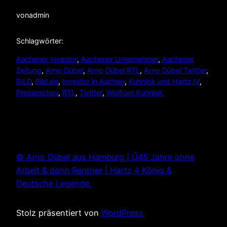
von
admin
Schlagwörter:
Aachener Investor
, 
Aachener Unternehmer
, 
Aachener
Zeitung
, 
Arno Dübel
, 
Arno Dübel RTL
, 
Arno Dübel Twitter
, 
BILD
, 
Bild.de
, 
Investor in Aachen
, 
Kuhnigk und Hartz IV
, 
Presseschau
, 
RTL
, 
Twitter
, 
Wolfram Kuhnigk
© Arno Dübel aus Hamburg | Ü45 Jahre ohne
Arbeit & dann Rentner | Hartz 4 König &
Deutsche Legende.
Stolz präsentiert von
WordPress