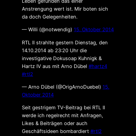
Leben gefunden das einer
Anstrengung wert ist. Mir boten sich
da doch Gelegenheiten.
— Willi (@notwendig)
15. Oktober 2014
RTL II strahlte gestern Dienstag, den
14.10.2014 ab 23:20 Uhr die
investigative Dokusoap Kuhnigk &
Hartz IV aus mit Arno Dübel
#hartz4
#rtl2
— Arno Dübel (@OrigArnoDuebel)
15.
Oktober 2014
Seit gestrigem TV-Beitrag bei RTL II
werde ich regelrecht mit Anfragen,
Likes & Beiträgen oder auch
Geschäftsideen bombardiert
#rtl2