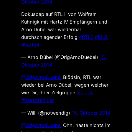
Oktober 2014
Dokusoap auf RTL II von Wolfram
Kuhnigk mit Hartz IV Empfängern und
Arno Dübel war wiedermal
durchschlagender Erfolg
#RTL2
#BILD
#hartz4
— Arno Dübel (@OrigArnoDuebel)
15.
Oktober 2014
@OrigArnoDuebel
Blödsin, RTL war
wieder bei Arno Dübel, wegen welcher
wie Dir, ihrer Zielgruppe.
#artz4
#hassprediger
— Willi (@notwendig)
15. Oktober 2014
@OrigArnoDuebel
Ohh, haste nichts im