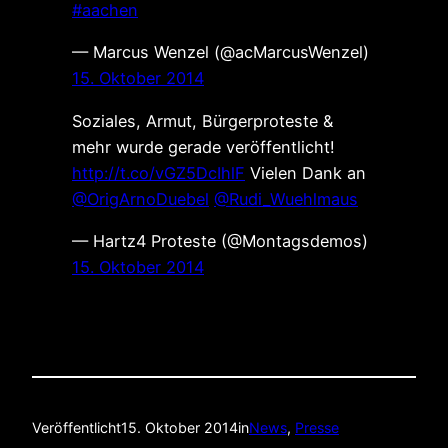
#aachen
— Marcus Wenzel (@acMarcusWenzel)
15. Oktober 2014
Soziales, Armut, Bürgerproteste &
mehr wurde gerade veröffentlicht!
http://t.co/vGZ5DcIhlF
Vielen Dank an
@OrigArnoDuebel
@Rudi_Wuehlmaus
— Hartz4 Proteste (@Montagsdemos)
15. Oktober 2014
Veröffentlicht
15. Oktober 2014
in
News
, 
Presse