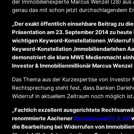
der Immobilienexperte Marcus Wenzel (28) aus 
genau das mit schon jetzt durchschlagendem Er
„Der exakt öffentlich einsehbare Beitrag zu d
Präsentation am 23. September 2014 zu heute D
wichtigen Keyword-Konstellationen ‚Widerruf I
Keyword-Konstellation ‚Immobiliendarlehen Aac
demonstriert die klare MWE Medienmacht einhei
Investor & Immobilienmillionär Marcus Wenzel 
Das Thema aus der Kurzexpertise von Investor Ma
Rechtsprechung steht fest, dass Banken Darleh
Widerruf in aktuellem Zeitraum noch möglich ist
„Fachlich exzellent ausgerichtete Rechtsanwäl
renommierte Aachener
Rechtsanwalt D. B. Alt
w
die Bearbeitung bei Widerrufen von Immobilien