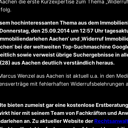
Aachen die erste Kurzexpertise zum Thema „Widerruf 
folg.
iesem hochinteressanten Thema aus dem Immobilienb
onnerstag, den 25.09.2014 um 12:57 Uhr tagesaktue
mmobiliendarlehen Aachen‘ und ‚Widerruf Immobilien
hen‘ bei der weltweiten Top-Suchmaschine Google e
tlich sowie verweist übrige Suchergebnisse in aller
(28) aus Aachen deutlich verständlich heraus.
rcus Wenzel aus Aachen ist aktuell u.a. in den Medi
ensverträge mit fehlerhaften Widerrufsbelehrungen 
.
te bieten zumeist gar eine kostenlose Erstberatung
irkt hier mit seinem Team von Fachkräften und Anwä
darlehen an. Zu aktueller Website der
Rechtsanwalt