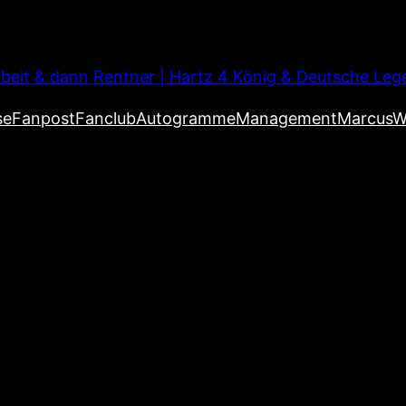
beit & dann Rentner | Hartz 4 König & Deutsche Leg
se
Fanpost
Fanclub
Autogramme
Management
MarcusW