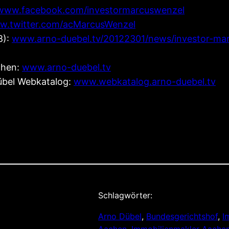
www.facebook.com/investormarcuswenzel
.twitter.com/acMarcusWenzel
8):
www.arno-duebel.tv/20122301/news/investor-mar
chen:
www.arno-duebel.tv
übel Webkatalog:
www.webkatalog.arno-duebel.tv
Schlagwörter:
Arno Dübel
, 
Bundesgerichtshof
, 
I