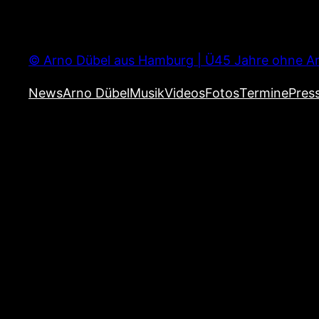
Zum
Inhalt
springen
© Arno Dübel aus Hamburg | Ü45 Jahre ohne Ar
News
Arno Dübel
Musik
Videos
Fotos
Termine
Pres