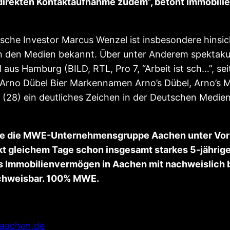
 direkten Kontaktaufnahme zudem“, betont Immobili
che Investor Marcus Wenzel ist insbesondere hinsic
in den Medien bekannt. Über unter Anderem spektaku
aus Hamburg (BILD, RTL, Pro 7, “Arbeit ist sch…”, sei
Arno Dübel Bier Markennamen Arno’s Dübel, Arno’s Me
(28) ein deutliches Zeichen in der Deutschen Medie
ierte die MWE-Unternehmensgruppe Aachen unter Vo
kt gleichem Tage schon insgesamt starkes 5-jährig
kes Immobilienvermögen in Aachen mit nachweislich 
achweisbar. 100% MWE.
aachen.de