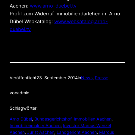
Aachen:
www.arno-duebel.tv
Profil zum Widerruf Immobiliendarlehen im Arno
Dübel Webkatalog:
www.webkatalog.arno-
duebel.tv
Veröffentlicht
23. September 2014
in
News
, 
Presse
von
admin
Schlagwörter:
Arno Dübel
, 
Bundesgerichtshof
, 
Immobilien Aachen
, 
Immobilienmakler Aachen
, 
Investor Marcus Wenzel
Aachen
, 
Jurist Aachen
, 
Landgericht Aachen
, 
Marcus