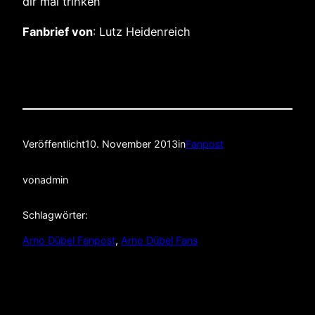
dir mal trinken
Fanbrief von
: Lutz Heidenreich
Veröffentlicht
10. November 2013
in
Fanpost
von
admin
Schlagwörter:
Arno Dübel Fanpost
, 
Arno Dübel Fans