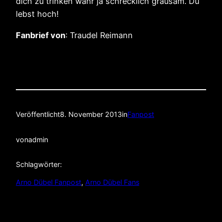
dich zu trinken wahr ja schrecklich grausam. Du
lebst hoch!
Fanbrief von
: Traudel Reimann
Veröffentlicht
8. November 2013
in
Fanpost
von
admin
Schlagwörter:
Arno Dübel Fanpost
, 
Arno Dübel Fans