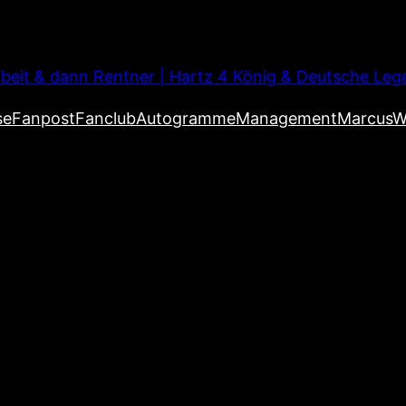
beit & dann Rentner | Hartz 4 König & Deutsche Leg
se
Fanpost
Fanclub
Autogramme
Management
MarcusW