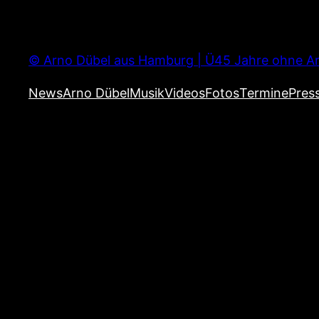
Zum
Inhalt
springen
© Arno Dübel aus Hamburg | Ü45 Jahre ohne Ar
News
Arno Dübel
Musik
Videos
Fotos
Termine
Pres