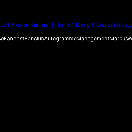
beit & dann Rentner | Hartz 4 König & Deutsche Leg
se
Fanpost
Fanclub
Autogramme
Management
MarcusW