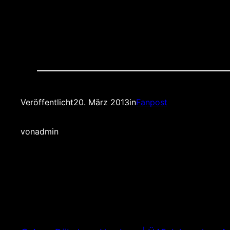
Veröffentlicht
20. März 2013
in
Fanpost
von
admin