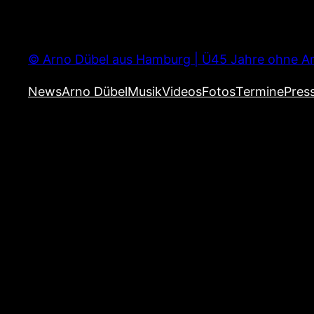
Zum
Inhalt
springen
© Arno Dübel aus Hamburg | Ü45 Jahre ohne Ar
News
Arno Dübel
Musik
Videos
Fotos
Termine
Pres