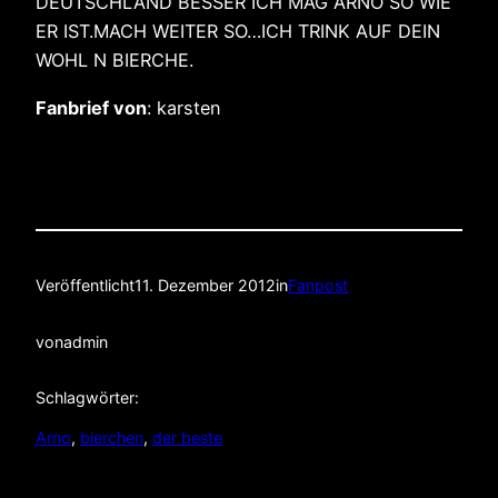
DEUTSCHLAND BESSER ICH MAG ARNO SO WIE
ER IST.MACH WEITER SO…ICH TRINK AUF DEIN
WOHL N BIERCHE.
Fanbrief von
: karsten
Veröffentlicht
11. Dezember 2012
in
Fanpost
von
admin
Schlagwörter:
Arno
, 
bierchen
, 
der beste