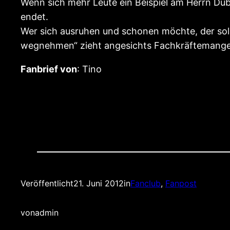
Wenn sich mehr Leute ein Beispiel am Herrn Düb
endet.
Wer sich ausruhen und schonen möchte, der soll
wegnehmen“ zieht angesichts Fachkräftemangel
Fanbrief von
: Tino
Veröffentlicht
21. Juni 2012
in
Fanclub
, 
Fanpost
von
admin