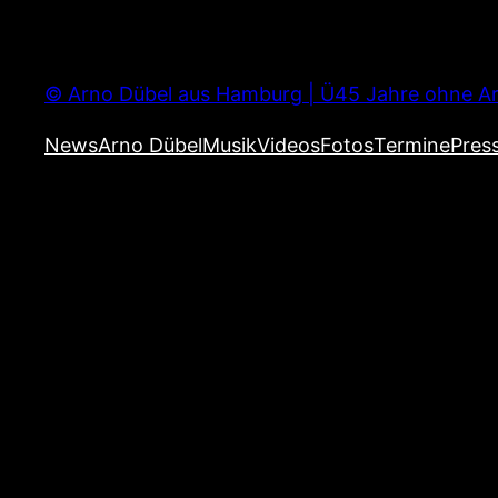
Zum
Inhalt
springen
© Arno Dübel aus Hamburg | Ü45 Jahre ohne Ar
News
Arno Dübel
Musik
Videos
Fotos
Termine
Pres