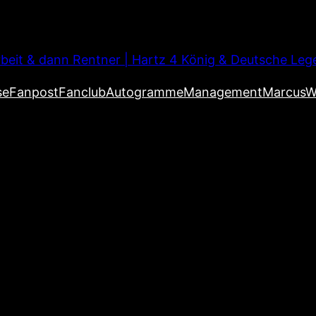
beit & dann Rentner | Hartz 4 König & Deutsche Leg
se
Fanpost
Fanclub
Autogramme
Management
MarcusW