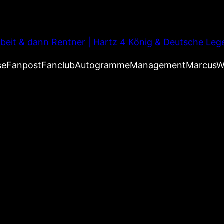
beit & dann Rentner | Hartz 4 König & Deutsche Leg
se
Fanpost
Fanclub
Autogramme
Management
MarcusW