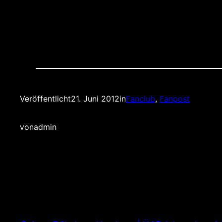
Veröffentlicht
21. Juni 2012
in
Fanclub
, 
Fanpost
von
admin