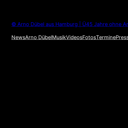
Zum
Inhalt
springen
© Arno Dübel aus Hamburg | Ü45 Jahre ohne Ar
News
Arno Dübel
Musik
Videos
Fotos
Termine
Pres