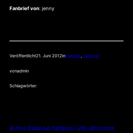
Fanbrief von
: jenny
Veröffentlicht
21. Juni 2012
in
Fanclub
, 
Fanpost
von
admin
Schlagwörter:
© Arno Dübel aus Hamburg | Ü45 Jahre ohne