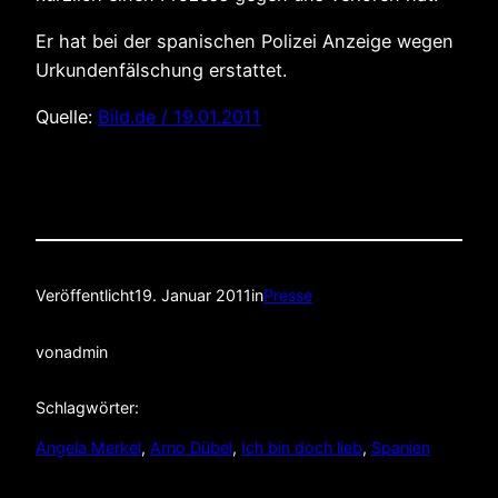
Er hat bei der spanischen Polizei Anzeige wegen
Urkundenfälschung erstattet.
Quelle:
Bild.de / 19.01.2011
Veröffentlicht
19. Januar 2011
in
Presse
von
admin
Schlagwörter:
Angela Merkel
, 
Arno Dübel
, 
Ich bin doch lieb
, 
Spanien