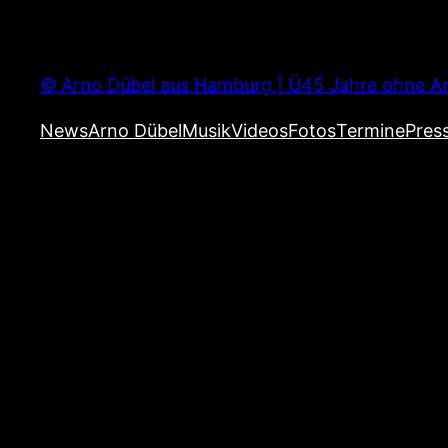
Zum
Inhalt
springen
© Arno Dübel aus Hamburg | Ü45 Jahre ohne Ar
News
Arno Dübel
Musik
Videos
Fotos
Termine
Pres