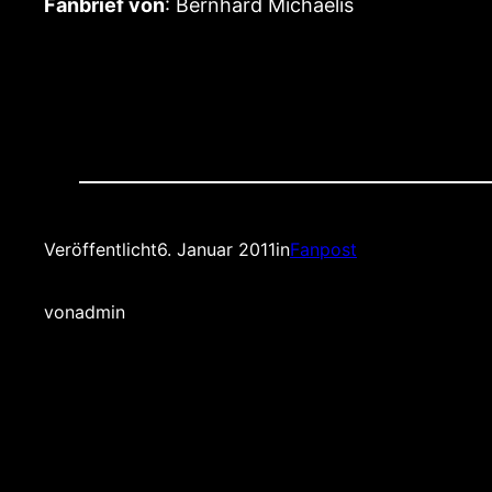
Fanbrief von
: Bernhard Michaelis
Veröffentlicht
6. Januar 2011
in
Fanpost
von
admin