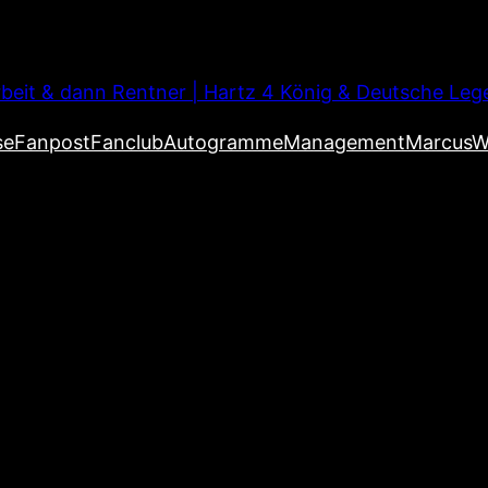
beit & dann Rentner | Hartz 4 König & Deutsche Leg
se
Fanpost
Fanclub
Autogramme
Management
MarcusW