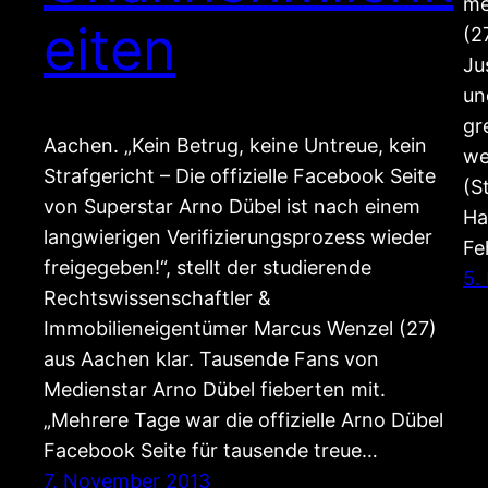
me
eiten
(2
Ju
un
gr
Aachen. „Kein Betrug, keine Untreue, kein
we
Strafgericht – Die offizielle Facebook Seite
(S
von Superstar Arno Dübel ist nach einem
Ha
langwierigen Verifizierungsprozess wieder
Fe
freigegeben!“, stellt der studierende
5.
Rechtswissenschaftler &
Immobilieneigentümer Marcus Wenzel (27)
aus Aachen klar. Tausende Fans von
Medienstar Arno Dübel fieberten mit.
„Mehrere Tage war die offizielle Arno Dübel
Facebook Seite für tausende treue…
7. November 2013