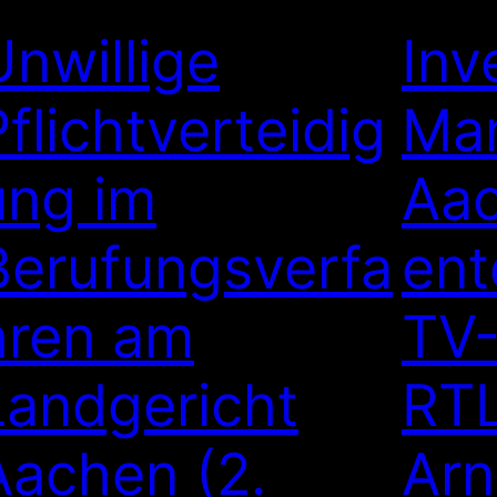
Unwillige
Inv
Pflichtverteidig
Mar
ung im
Aa
Berufungsverfa
ent
hren am
TV-
Landgericht
RTL
Aachen (2.
Arn