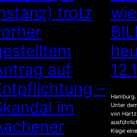
Instanz) trotz
wie
vorher
BIL
gestelltem
heu
Antrag auf
12.
Entpflichtung –
Hamburg. 
Skandal im
Unter dem
von Hartz
Aachener
ausführlic
Klage ein