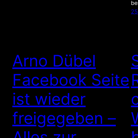
be
25
Arno Dübel
Facebook Seite
ist wieder
freigegeben –
Alles zur