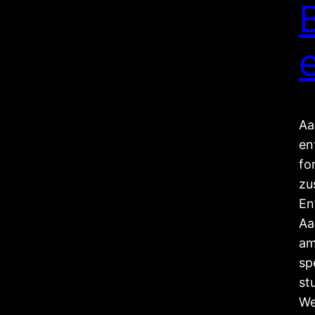
Aa
en
fo
zu
En
Aa
am
sp
st
We