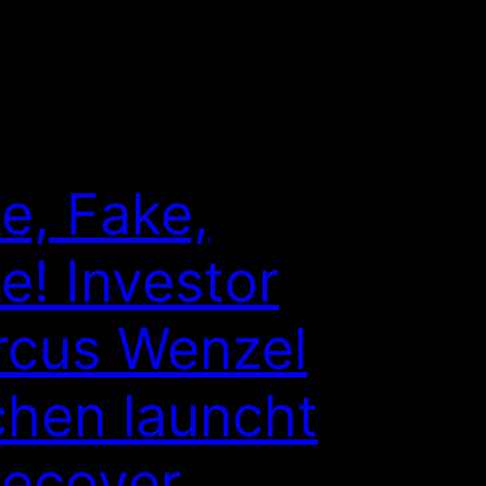
e, Fake,
e! Investor
cus Wenzel
hen launcht
ecover