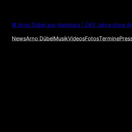
Zum
Inhalt
springen
© Arno Dübel aus Hamburg | Ü45 Jahre ohne Ar
News
Arno Dübel
Musik
Videos
Fotos
Termine
Pres