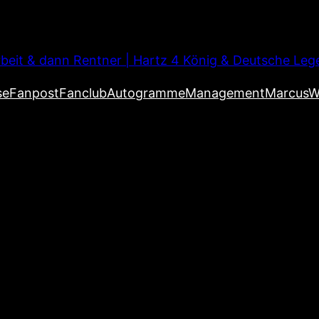
beit & dann Rentner | Hartz 4 König & Deutsche Leg
se
Fanpost
Fanclub
Autogramme
Management
MarcusW