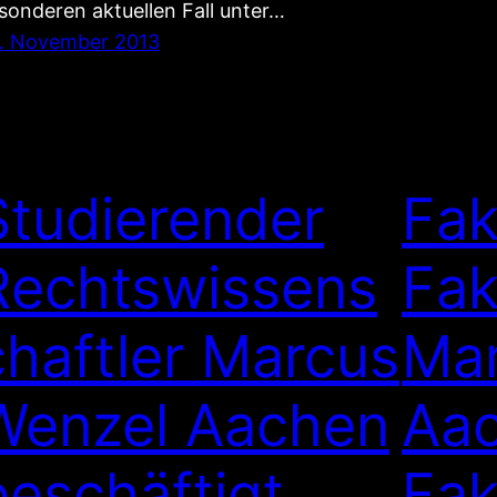
sonderen aktuellen Fall unter…
. November 2013
Studierender
Fak
Rechtswissens
Fak
chaftler Marcus
Mar
Wenzel Aachen
Aac
beschäftigt
Fak