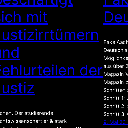
sich mit
Deu
Justizirrtümern
Fake Aach
und
Deutschla
Möglichke
Fehlurteilen der
aus über 
Magazin V
Justiz
Magazin zu
Schritten
Schritt 1
Schritt 2
chen. Der studierende
Schritt 3:
chtswissenschaftler & stark
9. Mai 20