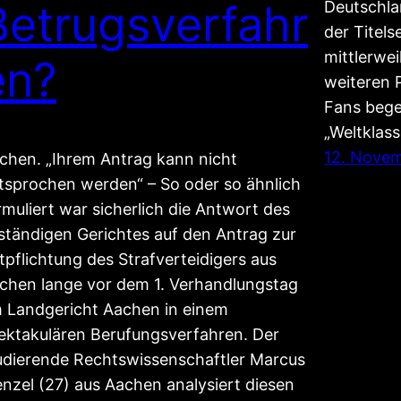
Betrugsverfahr
Deutschla
der Titels
mittlerwe
en?
weiteren 
Fans begei
„Weltklas
12. Nove
chen. „Ihrem Antrag kann nicht
tsprochen werden“ – So oder so ähnlich
rmuliert war sicherlich die Antwort des
ständigen Gerichtes auf den Antrag zur
tpflichtung des Strafverteidigers aus
chen lange vor dem 1. Verhandlungstag
 Landgericht Aachen in einem
ektakulären Berufungsverfahren. Der
udierende Rechtswissenschaftler Marcus
nzel (27) aus Aachen analysiert diesen