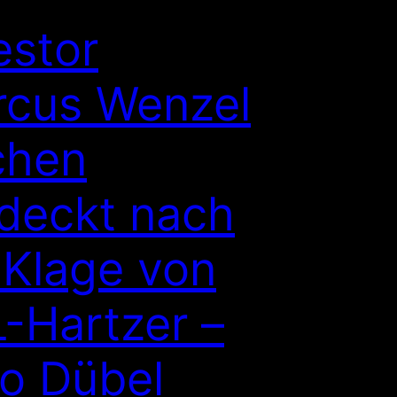
estor
cus Wenzel
chen
deckt nach
Klage von
-Hartzer –
o Dübel