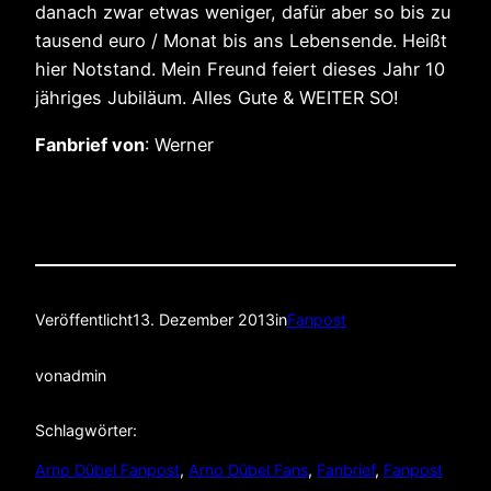
danach zwar etwas weniger, dafür aber so bis zu
tausend euro / Monat bis ans Lebensende. Heißt
hier Notstand. Mein Freund feiert dieses Jahr 10
jähriges Jubiläum. Alles Gute & WEITER SO!
Fanbrief von
: Werner
Veröffentlicht
13. Dezember 2013
in
Fanpost
von
admin
Schlagwörter:
Arno Dübel Fanpost
, 
Arno Dübel Fans
, 
Fanbrief
, 
Fanpost