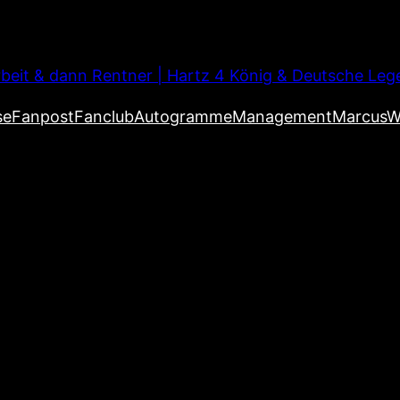
beit & dann Rentner | Hartz 4 König & Deutsche Leg
se
Fanpost
Fanclub
Autogramme
Management
MarcusW