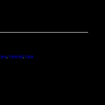
Fans
, 
Fanbrief
, 
Fans