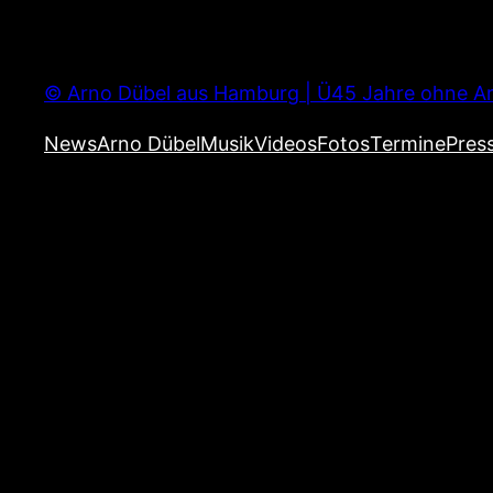
Zum
Inhalt
springen
© Arno Dübel aus Hamburg | Ü45 Jahre ohne Ar
News
Arno Dübel
Musik
Videos
Fotos
Termine
Pres