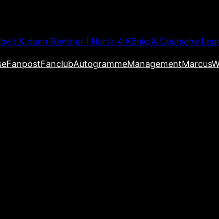
beit & dann Rentner | Hartz 4 König & Deutsche Leg
se
Fanpost
Fanclub
Autogramme
Management
MarcusW