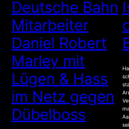
Deutsche Bahn
I
Mitarbeiter
Daniel Robert
Marley mit
Ha
Lügen & Hass
sc
st
im Netz gegen
Ar
Ve
Dübelboss
ma
Aa
se