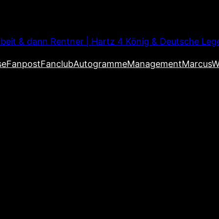
beit & dann Rentner | Hartz 4 König & Deutsche Leg
se
Fanpost
Fanclub
Autogramme
Management
MarcusW