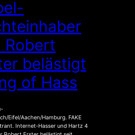
el-
hteinhaber
 Robert
ter belästigt
ing of Hass
-
ch/Eifel/Aachen/Hamburg. FAKE
trant. Internet-Hasser und Hartz 4
 Robert Erster belästigt seit