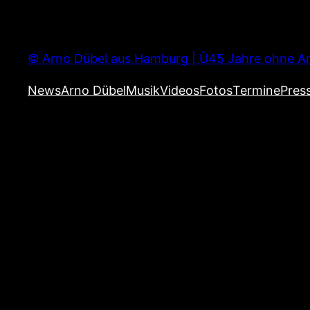
Zum
Inhalt
springen
© Arno Dübel aus Hamburg | Ü45 Jahre ohne Ar
News
Arno Dübel
Musik
Videos
Fotos
Termine
Pres