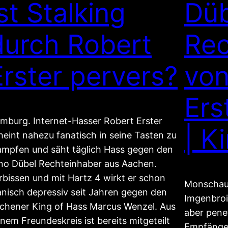
st Stalking
Düb
durch Robert
Rec
Erster pervers?
von
Ers
mburg. Internet-Hasser Robert Erster
| K
heint nahezu fanatisch in seine Tasten zu
ampfen und säht täglich Hass gegen den
no Dübel Rechteinhaber aus Aachen.
rbissen und mit Hartz 4 wirkt er schon
Monschau
nisch depressiv seit Jahren gegen den
Imgenbroi
chener King of Hass Marcus Wenzel. Aus
aber pene
inem Freundeskreis ist bereits mitgeteilt
Empfänger