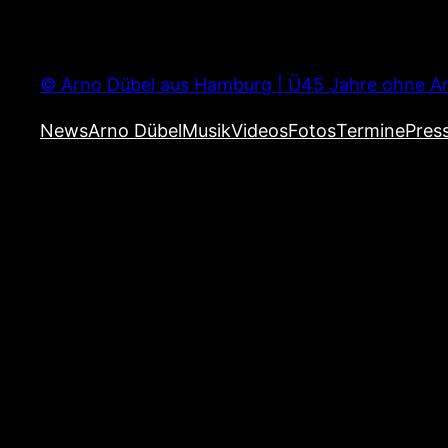
Zum
Inhalt
springen
© Arno Dübel aus Hamburg | Ü45 Jahre ohne Ar
News
Arno Dübel
Musik
Videos
Fotos
Termine
Pres