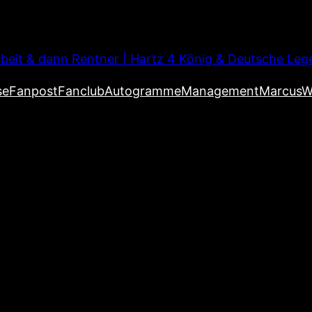
beit & dann Rentner | Hartz 4 König & Deutsche Leg
se
Fanpost
Fanclub
Autogramme
Management
MarcusW