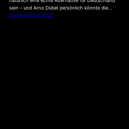
natürlich eine echte Alternative für Deutschland
sein – und Arno Dübel persönlich könnte die…
24. November 2022
Marius Müller-
Westernhagen –
Arno Dübel
(Investor & Family
Johnny Walker
Cover) | Arno