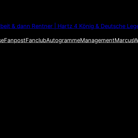
beit & dann Rentner | Hartz 4 König & Deutsche Leg
se
Fanpost
Fanclub
Autogramme
Management
MarcusW