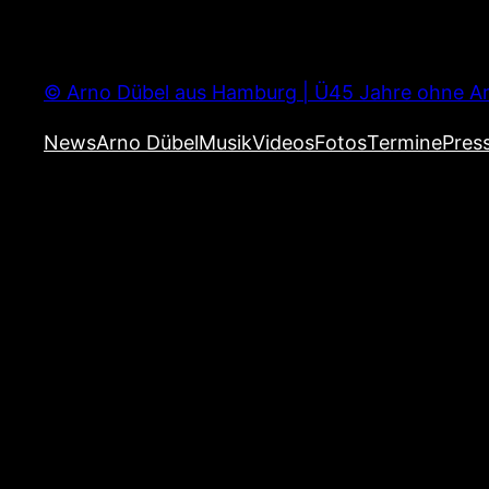
Zum
Inhalt
springen
© Arno Dübel aus Hamburg | Ü45 Jahre ohne Ar
News
Arno Dübel
Musik
Videos
Fotos
Termine
Pres