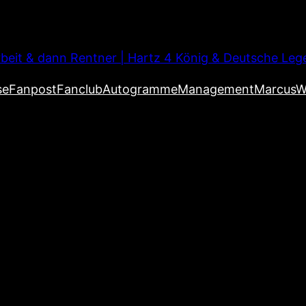
beit & dann Rentner | Hartz 4 König & Deutsche Leg
se
Fanpost
Fanclub
Autogramme
Management
MarcusW