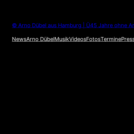
Zum
Inhalt
springen
© Arno Dübel aus Hamburg | Ü45 Jahre ohne Ar
News
Arno Dübel
Musik
Videos
Fotos
Termine
Pres