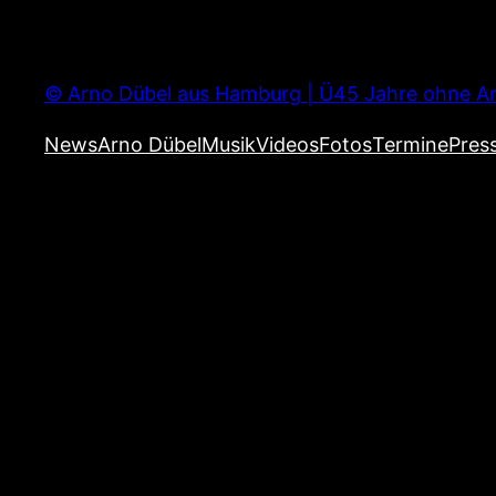
Zum
Inhalt
springen
© Arno Dübel aus Hamburg | Ü45 Jahre ohne Ar
News
Arno Dübel
Musik
Videos
Fotos
Termine
Pres