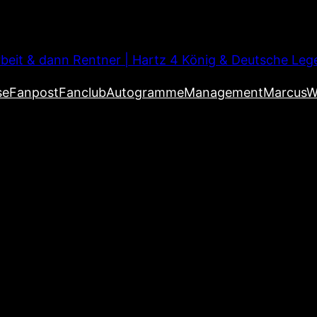
beit & dann Rentner | Hartz 4 König & Deutsche Leg
se
Fanpost
Fanclub
Autogramme
Management
MarcusW