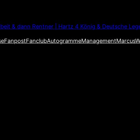
beit & dann Rentner | Hartz 4 König & Deutsche Leg
se
Fanpost
Fanclub
Autogramme
Management
MarcusW