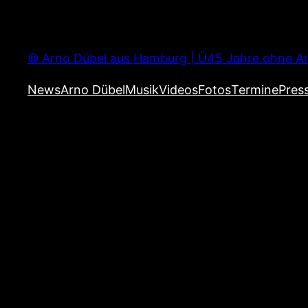
Zum
Inhalt
springen
© Arno Dübel aus Hamburg | Ü45 Jahre ohne Ar
News
Arno Dübel
Musik
Videos
Fotos
Termine
Pres