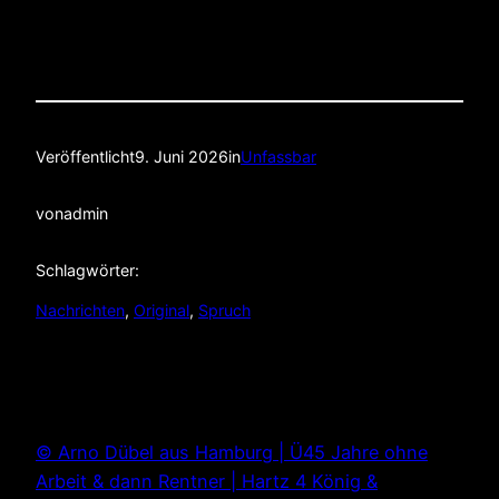
Veröffentlicht
9. Juni 2026
in
Unfassbar
von
admin
Schlagwörter:
Nachrichten
, 
Original
, 
Spruch
© Arno Dübel aus Hamburg | Ü45 Jahre ohne
Arbeit & dann Rentner | Hartz 4 König &