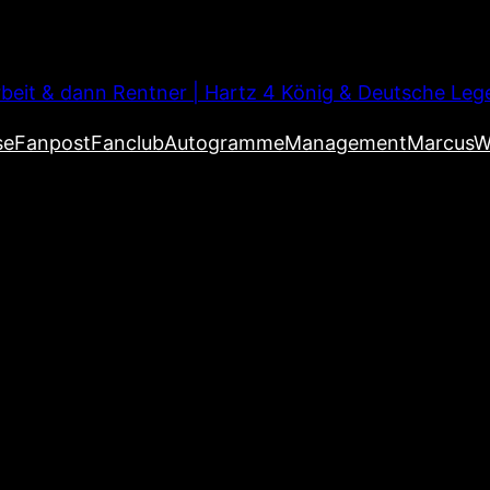
beit & dann Rentner | Hartz 4 König & Deutsche Leg
se
Fanpost
Fanclub
Autogramme
Management
MarcusW