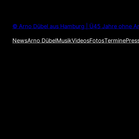
Zum
Inhalt
springen
© Arno Dübel aus Hamburg | Ü45 Jahre ohne Ar
News
Arno Dübel
Musik
Videos
Fotos
Termine
Pres