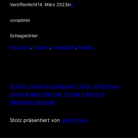
Veröffentlicht
14. März 2023
in
In
von
admin
Schlagwörter:
Facebook
, 
Follower
, 
Meilenstein
, 
Respekt
© Arno Dübel aus Hamburg | Ü45 Jahre ohne
Arbeit & dann Rentner | Hartz 4 König &
Deutsche Legende.
Stolz präsentiert von
WordPress