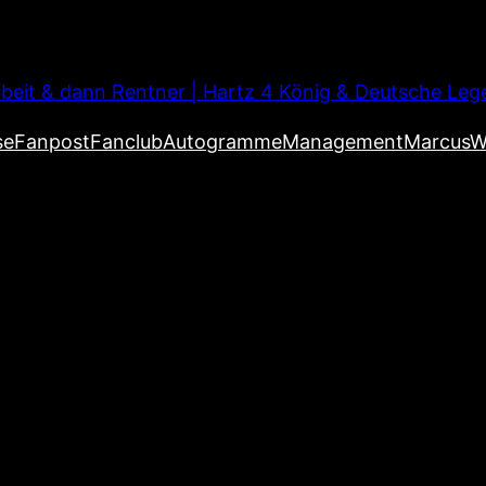
beit & dann Rentner | Hartz 4 König & Deutsche Leg
se
Fanpost
Fanclub
Autogramme
Management
MarcusW