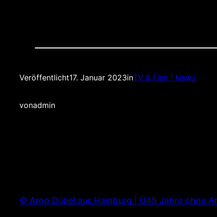
Veröffentlicht
17. Januar 2023
in
TV & Film | News
von
admin
© Arno Dübel aus Hamburg | Ü45 Jahre ohne Ar