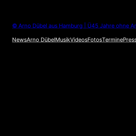
Zum
Inhalt
springen
© Arno Dübel aus Hamburg | Ü45 Jahre ohne Ar
News
Arno Dübel
Musik
Videos
Fotos
Termine
Pres