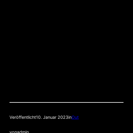
Veröffentlicht
10. Januar 2023
in
Out
von
admin