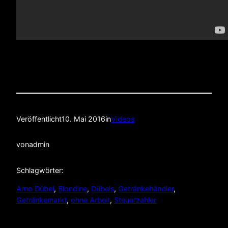
Veröffentlicht
10. Mai 2016
in
Videos
von
admin
Schlagwörter:
Arno Dübel
, 
Blondine
, 
Dübels
, 
Getränkehändler
, 
Getränkemarkt
, 
ohne Arbeit
, 
Steuerzahler