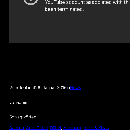
Veröffentlicht
26. Januar 2016
in
News
von
admin
Schlagwörter:
Aachen
, 
Arno Dübel
, 
Dübel
, 
Hamburg
, 
Joko & Klaas
, 