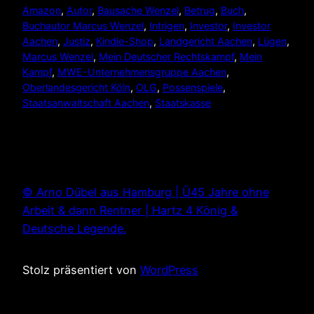
Amazon
, 
Autor
, 
Bausache Wenzel
, 
Betrug
, 
Buch
, 
Buchautor Marcus Wenzel
, 
Intrigen
, 
Investor
, 
Investor
Aachen
, 
Justiz
, 
Kindle-Shop
, 
Landgericht Aachen
, 
Lügen
, 
Marcus Wenzel
, 
Mein Deutscher Rechtskampf
, 
Mein
Kampf
, 
MWE-Unternehmensgruppe Aachen
, 
Oberlandesgericht Köln
, 
OLG
, 
Possenspiele
, 
Staatsanwaltschaft Aachen
, 
Staatskasse
© Arno Dübel aus Hamburg | Ü45 Jahre ohne
Arbeit & dann Rentner | Hartz 4 König &
Deutsche Legende.
Stolz präsentiert von
WordPress