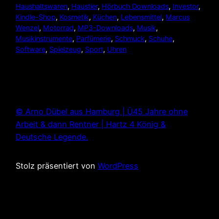
Haushaltswaren
, 
Haustier
, 
Hörbuch Downloads
, 
Investor
, 
Kindle-Shop
, 
Kosmetik
, 
Küchen
, 
Lebensmittel
, 
Marcus
Wenzel
, 
Motorrad
, 
MP3-Downloads
, 
Musik
, 
Musikinstrumente
, 
Parfümerie
, 
Schmuck
, 
Schuhe
, 
Software
, 
Spielzeug
, 
Sport
, 
Uhren
© Arno Dübel aus Hamburg | Ü45 Jahre ohne
Arbeit & dann Rentner | Hartz 4 König &
Deutsche Legende.
Stolz präsentiert von
WordPress