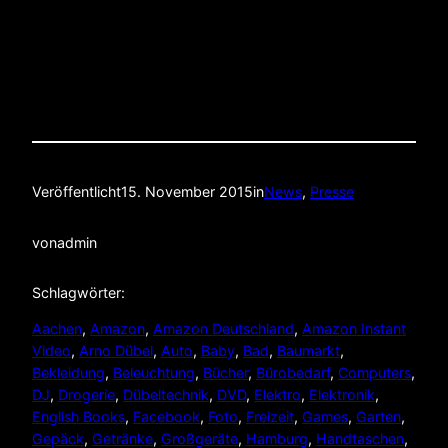
Veröffentlicht
15. November 2015
in
News
, 
Presse
von
admin
Schlagwörter:
Aachen
, 
Amazon
, 
Amazon Deutschland
, 
Amazon Instant
Video
, 
Arno Dübel
, 
Auto
, 
Baby
, 
Bad
, 
Baumarkt
, 
Bekleidung
, 
Beleuchtung
, 
Bücher
, 
Bürobedarf
, 
Computers
, 
DJ
, 
Drogerie
, 
Dübeltechnik
, 
DVD
, 
Elektro
, 
Elektronik
, 
English Books
, 
Facebook
, 
Foto
, 
Freizeit
, 
Games
, 
Garten
, 
Gepäck
, 
Getränke
, 
Großgeräte
, 
Hamburg
, 
Handtaschen
, 