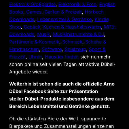
Elektro & Großgeräte
,
Elektronik & Foto
,
English
Books
,
Games
,
Garten & Freizeit
,
Hörbuch
Downloads
,
Lebensmittel & Getränke
,
Kindle
Shop
,
Gepäck
,
Küchen & Haushaltswaren
,
MP3-
Downloads
,
Musik
,
Musikinstrumente & DJ
,
Parfümerie & Kosmetik
,
Schmuck
,
Schuhe &
Handtaschen
,
Software
,
Spielzeug
,
Sport &
Freizeit
,
Uhren
,
Haustier finden
sich nunmehr
schon online seit vielen Tagen attraktive Dübel-
Angebote wieder.
Weiterhin ist schon die auch die offizielle Arno
Dübel Facebook Seite zur Präsentation
steiler Dübel-Produkte insbesondere aus dem
Bereich Lebensmittel und Getränke genutzt.
Ob die stärksten Biere der Welt, spannende
Bierpakete und Zusammenstellungen einzelnen