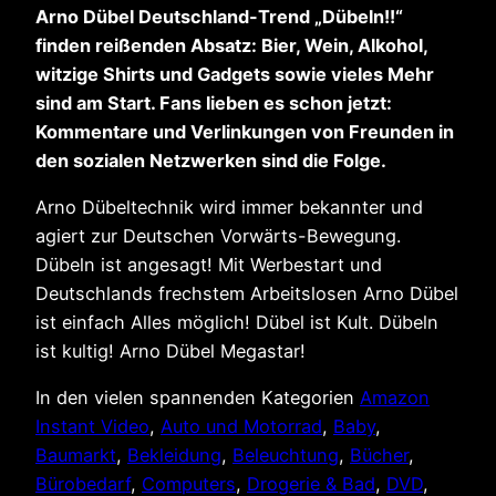
Arno Dübel Deutschland-Trend „Dübeln!!“
finden reißenden Absatz: Bier, Wein, Alkohol,
witzige Shirts und Gadgets sowie vieles Mehr
sind am Start. Fans lieben es schon jetzt:
Kommentare und Verlinkungen von Freunden in
den sozialen Netzwerken sind die Folge.
Arno Dübeltechnik wird immer bekannter und
agiert zur Deutschen Vorwärts-Bewegung.
Dübeln ist angesagt! Mit Werbestart und
Deutschlands frechstem Arbeitslosen Arno Dübel
ist einfach Alles möglich! Dübel ist Kult. Dübeln
ist kultig! Arno Dübel Megastar!
In den vielen spannenden Kategorien
Amazon
Instant Video
,
Auto und Motorrad
,
Baby
,
Baumarkt
,
Bekleidung
,
Beleuchtung
,
Bücher
,
Bürobedarf
,
Computers
,
Drogerie & Bad
,
DVD
,