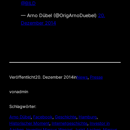
@BILD
— Arno Dübel (@OrigArnoDuebel)
20.
Dezember 2014
Veröffentlicht
20. Dezember 2014
in
News
, 
Presse
von
admin
Schlagwörter:
Arno Dübel
, 
Facebook
, 
Geschichte
, 
Hamburg
, 
Historischer Moment
, 
Internetgeschichte
, 
Investor in
Aachen
, 
Investor Marcus Wenzel
, 
Jurist Aachen
, 
Marcus