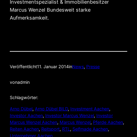
Investmentspezialist & Immobilienbesitzer
Marcus Wenzel Bundesweit starke
Aufmerksamkeit.
Veröffentlicht
11. Januar 2014
in
News
, 
Presse
von
admin
Schlagwörter:
Arno Dübel
, 
Arno Dübel BILD
, 
Investment Aachen
, 
Investor Aachen
, 
Investor Marcus Wenzel
, 
Investor
Marcus Wenzel Aachen
, 
Marcus Wenzel
, 
Pferde Aachen
, 
Reiten Aachen
, 
Reitsport
, 
RTL
, 
Selfmade Aachen
, 
Unternehmer Aachen