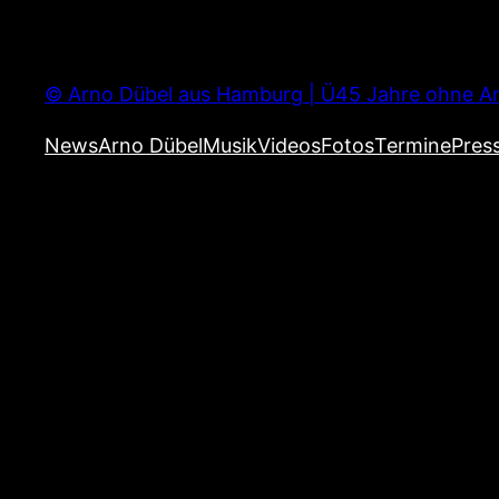
Zum
Inhalt
springen
© Arno Dübel aus Hamburg | Ü45 Jahre ohne Ar
News
Arno Dübel
Musik
Videos
Fotos
Termine
Pres