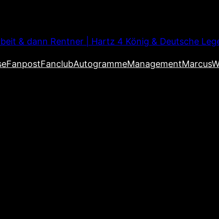
beit & dann Rentner | Hartz 4 König & Deutsche Leg
se
Fanpost
Fanclub
Autogramme
Management
MarcusW