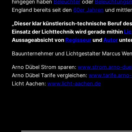
hingegen haben
Beleuchter
oder
Beleuchtungsm
England bereits seit den
60er Jahren
und mittler
„Dieser klar künstlerisch-technische Beruf des 
Einsatz der Lichttechnik wird gerade mithin
Li
Aussageabsicht von
Regisseur
und
Autor
unter
Bauunternehmer und Lichtgestalter Marcus Wen
Arno Dübel Strom sparen:
www.strom.arno-dueb
Arno Dübel Tarife vergleichen:
www.tarife.arno-
Licht Aachen:
www.licht-aachen.de