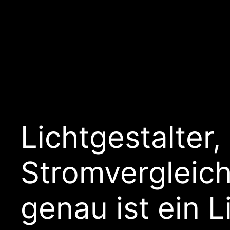
Lichtgestalter,
Stromvergleic
genau ist ein L