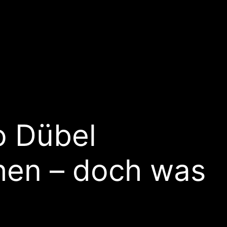
no Dübel
hen – doch was