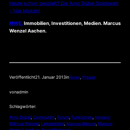
Heute schon gespielt? Die Arno Dübel Spielewelt
– hier klicken!
MWE.
Immobilien, Investitionen, Medien. Marcus
Wenzel Aachen.
Veröffentlicht
21. Januar 2013
in
News
, 
Presse
von
admin
Schlagwörter:
Arno Dübel
, 
Community
, 
Forum
, 
Funktionen
, 
Investor
Marcus Wenzel
, 
Liebesdübel
, 
Marcus Wenzel
, 
Marcus
Wenzel Aachen
, 
Social Network